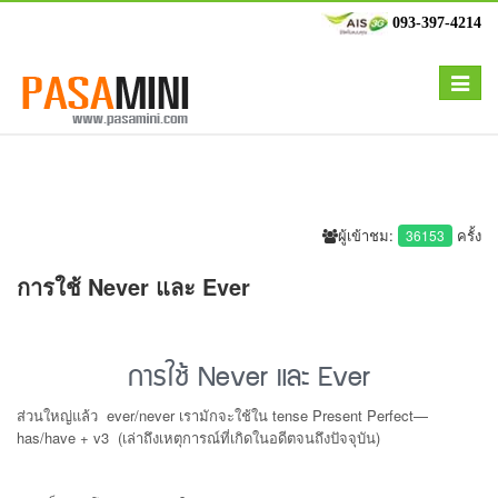
093-397-4214
Toggle
navigat
ผู้เข้าชม:
ครั้ง
36153
การใช้ Never และ Ever
การใช้ Never และ Ever
ส่วนใหญ่แล้ว ever/never เรามักจะใช้ใน tense Present Perfect—
has/have + v3 (เล่าถึงเหตุการณ์ที่เกิดในอดีตจนถึงปัจจุบัน)