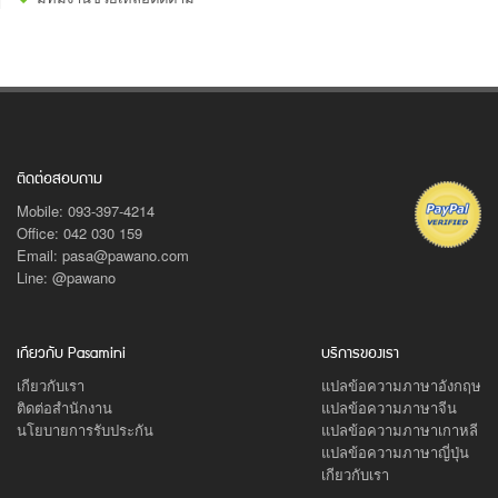
ติดต่อสอบถาม
Mobile: 093-397-4214
Office: 042 030 159
Email: pasa@pawano.com
Line: @pawano
เกียวกับ Pasamini
บริการของเรา
เกียวกับเรา
แปลข้อความภาษาอังกฤษ
ติดต่อสำนักงาน
แปลข้อความภาษาจีน
นโยบายการรับประกัน
แปลข้อความภาษาเกาหลี
แปลข้อความภาษาญี่ปุ่น
เกียวกับเรา