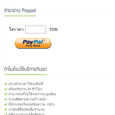
ชำระผ่าน Paypal
ทำไมต้องใช้บริการกับเรา
ประเมินราคาได้เองทันที
พร้อมรับงาน 24 ชั่วโมง
สามารถแก้ไขให้จนกว่าจะถูกต้อง
ระบบติดตามความก้าวหน้า
มีนักแปลจริงแปลข้อความ 100%
เรายินดีคืนเงินเต็มจำนวน
มีทีมงานช่วยเหลือติดตาม