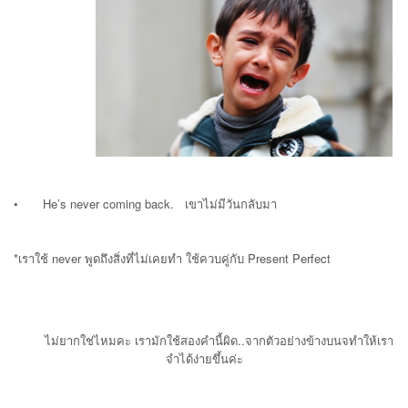
•
He’s never coming back. เขาไม่มีวันกลับมา
*เราใช้ never พูดถึงสิ่งที่ไม่เคยทำ ใช้ควบคู่กับ Present Perfect
ไม่ยากใช่ไหมคะ เรามักใช้สองคำนี้ผิด..จากตัวอย่างข้างบนจทำให้เรา
จำได้ง่ายขึ้นค่ะ