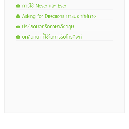
การใช้ Never และ Ever
แปลเมากภายในเวลาอันสั้น งานดีมาก ขอบคุณ
มากค่ะ
Asking for Directions การบอกทิศทาง
#P26859
2/8/2018 12:39:32 PM
pitcha...i
ประโยคบอกรักภาษาอังกฤษ
บทสนทนาที่ใช้ในการรับโทรศัพท์