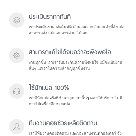
ขอบคุณมากครับสำหรับงานแปล และต้อง
ประเมินราคาทันที
ขอโทษด้วยครับที่ตรวจรับงานช้า พอดีลางาน
ด่วนน่ะครับ
เราประเมินราคาอัตโนมัติ คำนวณจากจำนวนคำที่สั่งแปล
#P45565
2/20/2020 5:10:37 PM
transl...r
สามารถสั่ง แปลเอกสารด่วน ได้เลย
งานด่วนก้อรับ ต้องขอบคุณจริงๆคับ รวดเร็ว
ดีคับ
สามารถแก้ไขได้จนกว่าจะพึงพอใจ
#P77524
11/17/2019 11:18:39 AM
baswas...3
งานทุกชิ้น เราเรารับประกันความพึงพอใจ แม้จะเป็นงาน
งานสวยมากค่ะ เป็นที่พึ่งของท่านที่ต้องการ
สั้นๆ แต่เราให้ความสำคัญทุกชิ้นงาน
งานดีและด่วน ได้เลยค่ะ
#P84979
ใช้นักแปล 100%
9/21/2019 6:23:46 AM
p.supu...g
ทำงานไวมาก ท่านที่ต้องการงานด่วน ขอ
เรามีนักแปลจริงที่ชำนาญภาษานั้นๆ คอยให้บริการ ไม่มี
แนะนำเลยค่ะ
การใช้เครื่องมือช่วยแปล
#P87719
8/14/2019 4:47:36 PM
p.supu...g
ทีมงานคอยช่วยเหลือติดตาม
สำนวนภาษาที่แปลนั้น ถือว่า ดีมากคะ ส่ง
งานรวดเร็วตรงเวลาดีมากๆ คะ แต่รบกวนครั้ง
เรามีทีมงานคอยติดตาม และประสานงานทุกออเดอร์ จึง