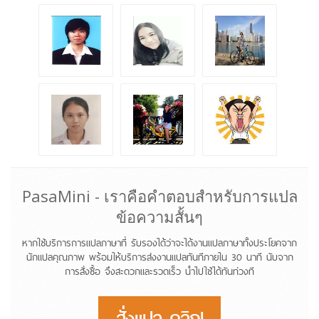
K.Nice
K.แพร
K.ปิ๊ง
K.Amy
K.เกต
K.โต้ง
PasaMini - เราคือคำตอบสำหรับการแปล
ข้อความสั้นๆ
หากใช้บริการการแปลภาษาที่ รับรองได้ว่าจะได้งานแปลภาษาทั้งประโยคจาก
นักแปลคุณภาพ พร้อมให้บริการส่งงานแปลทันทีภายใน 30 นาที นับจาก
การสั่งซื้อ จึงสะดวกและรวดเร็ว นำไปใช้ได้ทันท่วงที
สั่งแปล คลิก!