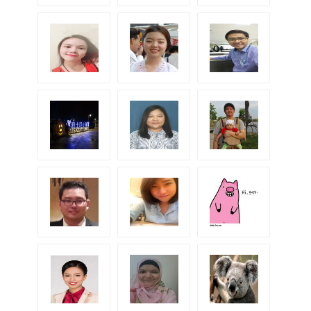
K.May
K.บีม
K.ก้อง
K.ฝ้าย
K.ตุล
K.กฤต
K.Puii
K.Jejie
K.ปะการัง
K.Lookked
K.Yao
K.เหมย