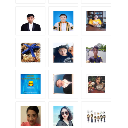
K.ลูกศร
K.Neung
K.Pla
K.Koi
K.
K.GOLF
K.
K.เจี๊ยบ
K.หลิงลี่
K.Aom
K.อิง
K.Pat