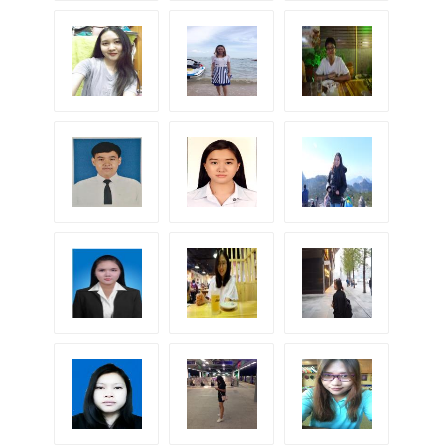
K.ดาว-ไทย-
K.จุ๊บ
K.เจมส์
จีน
K.วุ้นเส้น
K.Ying
K.Ohor
K.Earth
K.ฟงฟง
K.Tangkwa
K.Poon
K.Pleng
K.yonly