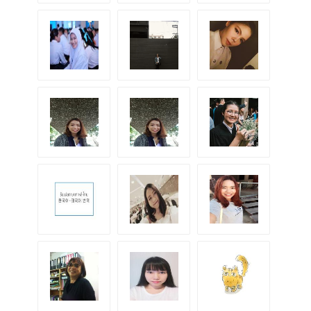
K.ochaoishii
K.Dada
K.Meena
K.
K.Gift
K.Fai
K.Jan
K.Namking
K.A
K.Yaem
K.เบส
K.เม